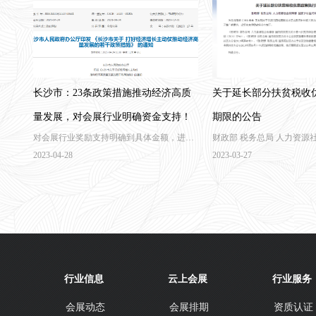
长沙市：23条政策措施推动经济高质
关于延长部分扶贫税收
量发展，对会展行业明确资金支持！
期限的公告
对会展行业奖励支持明确到具体金额，进一
财政部 税务总局 人力资源
步推动湖南会展高质量发展。
乡村振兴局公告2021年第18
2023-04-28
2023-03-27
行业信息
云上会展
行业服务
会展动态
会展排期
资质认证