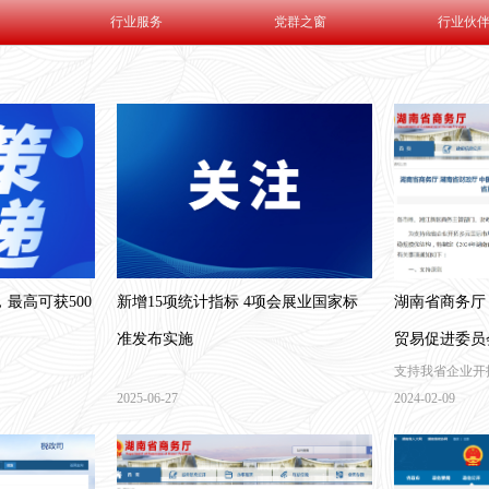
行业服务
党群之窗
行业伙
，最高可获500
新增15项统计指标 4项会展业国家标
湖南省商务厅
准发布实施
贸易促进委员
支持我省企业开
《2024年
订单，有效推进
2025-06-27
2024-02-09
的通知
省外贸稳规模优