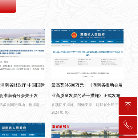
伴
 湖南省财政厅 中国国际
最高奖补500万元！《湖南省推动会展
会湖南省分会关于发布
业高质量发展的若干措施》正式发布
ꁸ
拓多元国际市场，抢抓海外
多项切实措施、明确支持，对我省会展行业
湖南省重点境外展会目录》
产贸融合发展，切实助力全
发展给出了全面指引，推动会展业高质量发
2024-01-05
结构。
展。
ꂅ
回到顶部