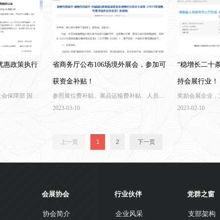
优惠政策执行
省商务厅公布106场境外展会，参加可
“稳增长二十
获资金补贴！
持会展行业！
社会保障部 国家
参照展位费补贴、展品运输费补贴、人员费
奖励会展企业，
号
补贴、展位数量换算等标准，给予适当支
2023-03-10
2023-02-10
持。
上一页
1
2
下一页
会展协会
行业伙伴
党群之窗
协会简介
企业风采
支部架构