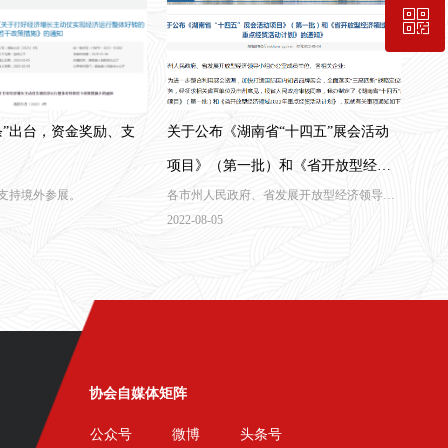
ꀥ
189-7498-5834
入会咨询
条”出台，资金奖励、支
关于公布《湖南省“十四五”展会活动
项目》（第一批）和《省开放型经济
支持境外参展。
各市州人民政府、省发展开放型经济领导小
领域2022年重点经贸活动计划》的通
组办公室成员单位、各相关企业:
2022-08-05
知》
协会自媒体矩阵
公众号
微博
头条号