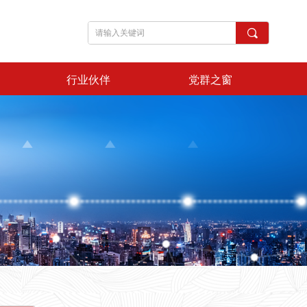
끠
行业伙伴
党群之窗