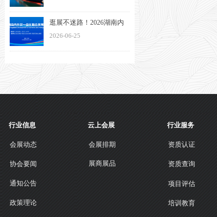
会将于11月13日盛大启幕
逛展不迷路！2026湖南内
外贸一体化融合发展博览
2026-06-25
会观展指南来了
行业信息
云上会展
行业服务
会展动态
会展排期
资质认证
展商展品
协会要闻
资质查询
通知公告
项目评估
政策理论
培训教育