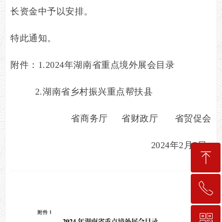
长资金中予以安排。
特此通知。
附件：
1.
202
4
年湖南省重点境外展会目录
2.
湖南省乡村振兴重点帮扶县
省商务厅
省财政厅
省贸促会
202
4
年
2
月
5
日
ꁸ
ꂅ
回到顶部
ꀥ
189-7498-5834