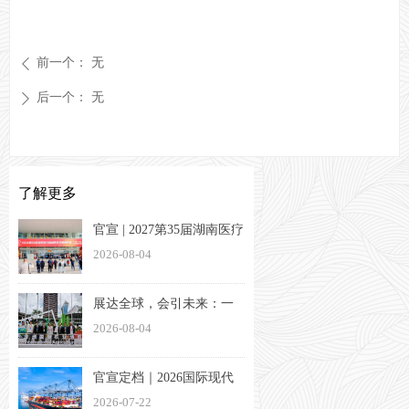
前一个：
无
ꄴ
后一个：
无
ꄲ
了解更多
官宣 | 2027第35届湖南医疗
器械展览会定档3月26-28日
2026-08-04
展达全球，会引未来：一
家湖南会展企业的出海方
2026-08-04
法论
官宣定档｜2026国际现代
物流与交通（长沙）博览
2026-07-22