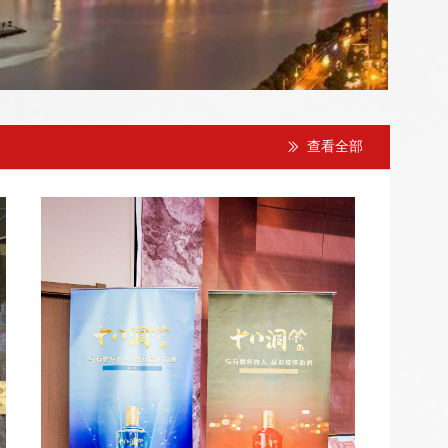
查看全部
ꅀ