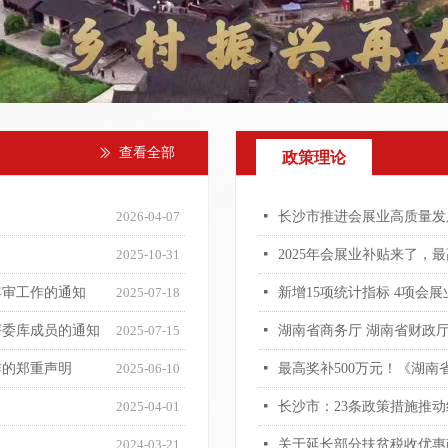
查看全部
ꅀ
政策理论
2026-04-07
넷
长沙市推进会展业高质量发
2025-10-31
넷
2025年会展业补贴来了，最
年审工作的通知
2025-07-18
넷
新增15项统计指标 4项会
评委库成员的通知
2025-07-15
넷
作的郑重声明
2025-06-10
넷
2025-04-01
넷
长沙市：23条政策措施推
2024-03-21
넷
关于延长部分扶贫税收优惠