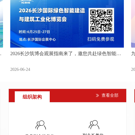
查
2026长沙筑博会观展指南来了，邀您共赴绿色智能建
造盛会
2026-06-24
2
查看全部
ꅀ
组织架构
ꁘ
ꁘ