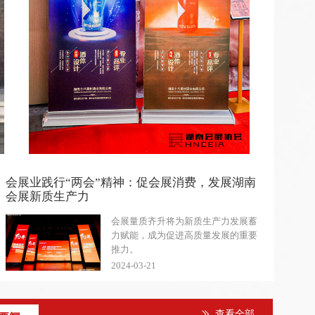
协会党支部开展“聚焦新质生产力·参观2
会展业践行“两会”精神：促会展消费，发展湖南
会展新质生产力
会展量质齐升将为新质生产力发展蓄
力赋能，成为促进高质量发展的重要
推力。
2024-03-21
查看全部
ꅀ