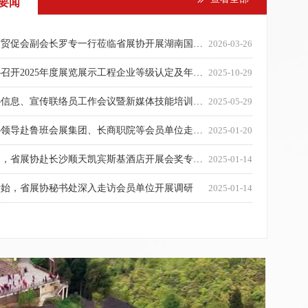
要闻
市人大代表调研会展行业座谈会成功举办
展集团3个驻非联络处挂牌设立
出版《会展高地湘展天下》画册有关事项的通知
国际会展中心有限公司实习生招募令
税务合规红线，保障会展行业稳定健康发展
第十一期高级展示设计师研修班在长沙成功举办
关于召开“首届湖南会展业高质量发展论坛暨湖南省会展协会先进表彰大会”的通知
【新春贺词】无惧雨雪 暖迎新悦 ——湖南省会展协会会长 孙建平
湖南省会议展览业协会第五届理事会第三次常务会长会议举行
湖南会展业高质量发展经验交流会暨协会会员大会顺利举行
湖南省会议展览业协会第五届理事会第二次常务会长会议举行
林科大即将举办2023届毕业生暑假专场招聘活动——“百日冲刺促就业、踔厉奋发建新功”
红星会展与林科大达成校企合作，共造会展人才培养基地
2024-12-05
2024-12-03
2024-07-19
2024-03-19
2024-03-01
2024-02-09
2023-10-26
2023-07-27
2023-07-11
2023-06-25
2023-05-31
2023-05-31
2023-05-25
湖南省贸促会副会长罗专一行莅临省展协开展湖南国际展览行业高质量发展调研座谈会
2026-03-26
省展协召开2025年度展览展示工程企业等级认定及年审会议
2025-10-29
省展协信息、宣传联络员工作会议暨新媒体技能培训（第1期）在长沙成功举办
2025-05-29
省展协领导赴鲁班会展集团、长商职院等会员单位走访调研
2025-01-20
1月9日，省展协赴长沙顺天凯宾斯基酒店开展会奖专题工作调研
2025-01-14
伊始，省展协秘书处深入走访会员单位开展调研
2025-01-14
推动湖南会展业高质量发展，陈献春专题调研湖南省会议展览业协会
2024-12-31