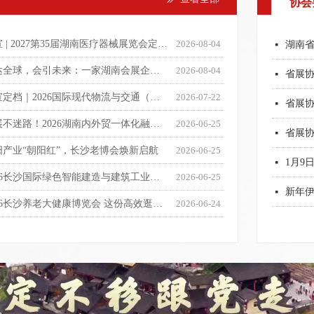
协会
长沙
湖南会
关于
湖南
严守
全国
넷
넷
넷
넷
넷
넷
넷
넷
넷
넷
넷
넷
넷
官宣 | 2027第35届湖南医疗器械展览会定档3月26-28日
2026-08-04
넷
展达全球，会引未来：一家湖南会展企业的出海方法论
2026-08-04
넷
官宣定档｜2026国际现代物流与交通（长沙）博览会将于11月13日盛大启幕
2026-07-22
넷
逛展不迷路！2026湖南内外贸一体化融合发展博览会观展指南来了
2026-06-25
넷
阳产业“朝阳红”，长沙老博会焕新启航
2026-06-25
넷
2026长沙国际绿色智能建造与建筑工业化博览会在长沙国际会展中心开幕
2026-06-25
新年
넷
2026长沙养老大健康博览会 这份高效逛展备忘录请查收
2026-06-24
넷