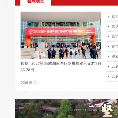
会展动态
넷
넷
넷
넷
넷
夕
官宣 | 2027第35届湖南医疗器械展览会定档3月
넷
26-28日
넷
2026-08-04