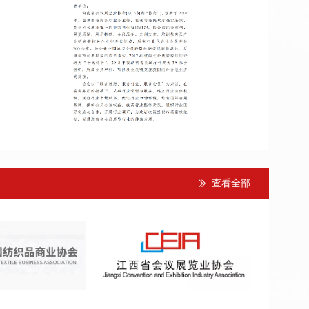
查看全部
ꅀ