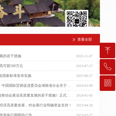
查看全部
ꅀ
ꁸ
展的若干措施
2025-11-07
ꂅ
高可获500万元
2025-07-17
回到顶部
展业国家标准发布实施
2025-06-27
ꀥ
189-7498-5834
湖南省商务厅 湖南省财政厅 中国国际贸易促进委员会湖南省分会关于发布《2024年湖南省重点境外展会目录》的通知
2024-02-09
最高奖补500万元！《湖南省推动会展业高质量发展的若干措施》正式发布
2024-01-05
入会咨询
动经济高质量发展，对会展行业明确资金支持！
2023-04-28
政策执行期限的公告
2023-03-27