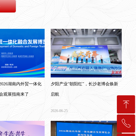
伴
2026湖南内外贸一体化
夕阳产业“朝阳红”，长沙老博会焕新
会观展指南来了
启航
ꁸ
2026-06-25
ꂅ
回到顶部