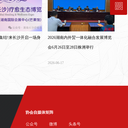
ꀥ
189-7498-5834
入会咨询
集结!来长沙开启一场身
2026湖南内外贸一体化融合发展博览
会6月26日至28日株洲举行
2026-06-17
协会自媒体矩阵
公众号
微博
头条号