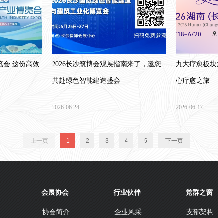
览会 这份高效
2026长沙筑博会观展指南来了，邀您
九大疗愈板块
共赴绿色智能建造盛会
心疗愈之旅
2026-06-24
2026-06-17
上一页
1
2
3
4
5
下一页
会展协会
行业伙伴
党群之窗
协会简介
企业风采
支部架构