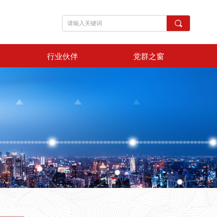
끠
行业伙伴
党群之窗