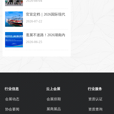
2026-08-04
法论
官宣定档｜2026国际现代
物流与交通（长沙）博览
2026-07-22
会将于11月13日盛大启幕
逛展不迷路！2026湖南内
外贸一体化融合发展博览
2026-06-25
会观展指南来了
行业信息
云上会展
行业服务
会展动态
会展排期
资质认证
展商展品
协会要闻
资质查询