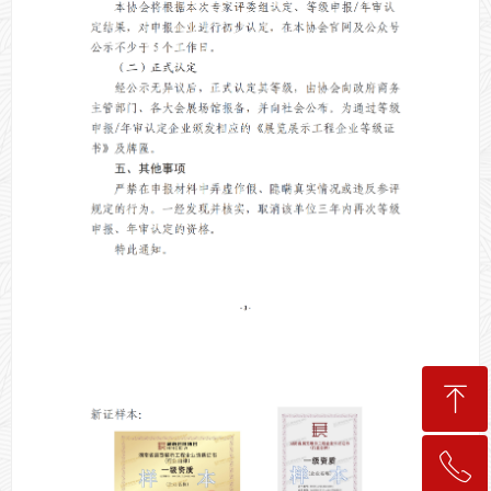
ꁸ
ꂅ
回到顶部