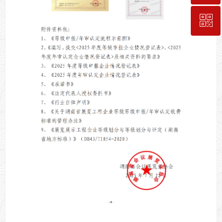
ꀥ
189-7498-5834
入会咨询