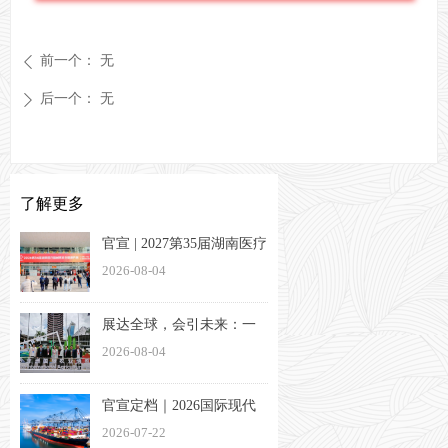
前一个：
无
ꄴ
后一个：
无
ꄲ
了解更多
官宣 | 2027第35届湖南医疗
器械展览会定档3月26-28日
2026-08-04
展达全球，会引未来：一
家湖南会展企业的出海方
2026-08-04
法论
官宣定档｜2026国际现代
物流与交通（长沙）博览
2026-07-22