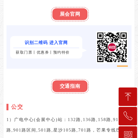
展会官网
识别二维码 进入官网
获取门票丨优惠券丨预约特价
交通指南
ꁸ
▌公交
ꂅ
回到顶部
1）广电中心(会展中心)站：132路,136路,158路,915
路,901路区间,501路,星沙105路,701路，芒果专线巴士
ꀥ
189-7498-5834