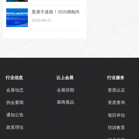
会将于11月13日盛大启幕
逛展不迷路！2026湖南内
外贸一体化融合发展博览
2026-06-25
会观展指南来了
行业信息
云上会展
行业服务
会展动态
会展排期
资质认证
展商展品
协会要闻
资质查询
通知公告
项目评估
政策理论
培训教育