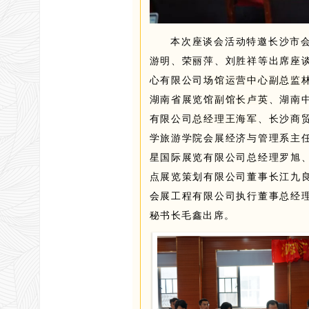
本次座谈会活动特邀长沙市
游明、荣丽萍、刘胜祥等出席座
心有限公司
场馆运营中心副总监
湖南省展览馆
副馆长卢英
、湖南
有限公司
总经理
王海军
、长沙商
学旅游学院会展经济与管理系主
星国际展览有限公司总经理罗旭
点展览策划有限公司董事长江九
会展工程有限公司执行董事
总经
秘书长毛鑫
出席。