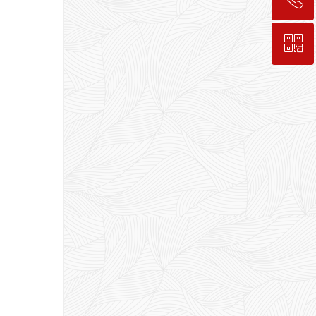
ꀥ
189-7498-5834
入会咨询