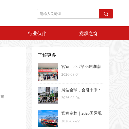
끠
行业伙伴
党群之窗
了解更多
官宣 | 2027第35届湖南
医疗器械展览会定档3
2026-08-04
月26-28日
展达全球，会引未来：
收藏
一家湖南会展企业的出
2026-08-04
海方法论
官宣定档｜2026国际现
代物流与交通（长沙）
2026-07-22
博览会将于11月13日盛