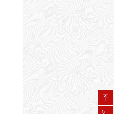
ꁸ
ꂅ
回到顶部