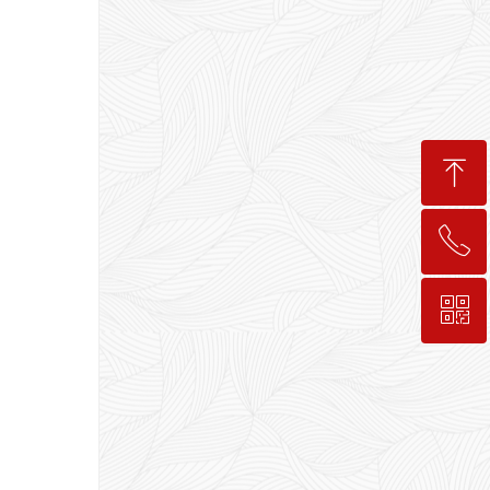
ꁸ
ꂅ
回到顶部
ꀥ
189-7498-5834
入会咨询