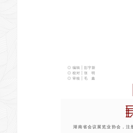
◎ 编辑 | 彭宇新
◎ 校对 | 张 明
◎ 审核 | 毛 鑫
湖南省会议展览业协会，注册