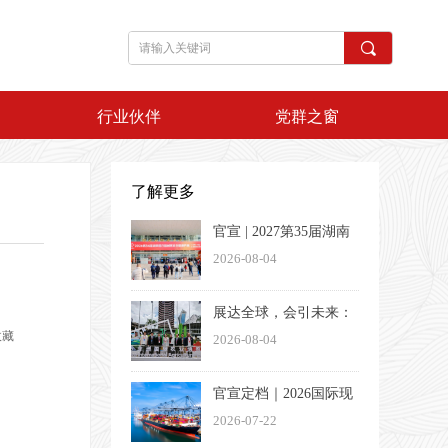
끠
行业伙伴
党群之窗
了解更多
官宣 | 2027第35届湖南
医疗器械展览会定档3
2026-08-04
月26-28日
展达全球，会引未来：
收藏
一家湖南会展企业的出
2026-08-04
海方法论
官宣定档｜2026国际现
代物流与交通（长沙）
2026-07-22
博览会将于11月13日盛